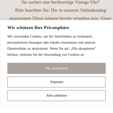
Sie suchen eine hochwertige Vintage Uhr?
Bitte beachten Sie: Die in unserem Onlinekatalog
angezeigten Uhren können bereits vergeben sein. Unser
Sortiment verändert sich laufend, und nicht alle aktuell
Wir schätzen Ihre Privatsphäre
verfügbaren Uhren sind online abgebildet – manche
Wir verwenden Cookies, um Ihr Surferlebnis zu verbessern,
Stücke finden schneller einen neuen Besitzer, als wir sie
personalisierte Anzeigen oder Inhalte einzusetzen und unseren
Datenverkehr zu analysieren. Wenn Sie auf „Alle akzeptieren"
einstellen können. Besuchen Sie uns gerne vor Ort und
klicken, stimmen Sie der Anwendung von Cookies zu.
nehmen Sie sich Zeit, unsere Auswahl in Ruhe zu
entdecken.
Alle akzeptieren
Vintage Uhren in perfektem Zustand,
Anpassen
gewartet und geprüft!
Alles ablehnen
Kontaktieren Sie uns