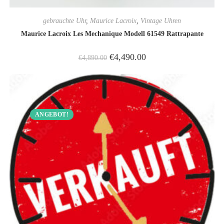
gebrauchte Uhr
,
Maurice Lacroix
,
Vintage Uhren
Maurice Lacroix Les Mechanique Modell 61549 Rattrapante
€
4,490.00
€
4,890.00
ANGEBOT!