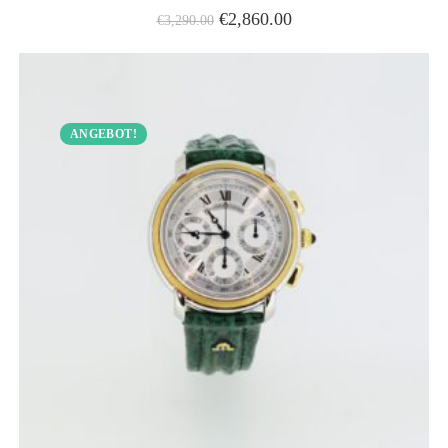
€
2,860.00
€
3,290.00
ANGEBOT!