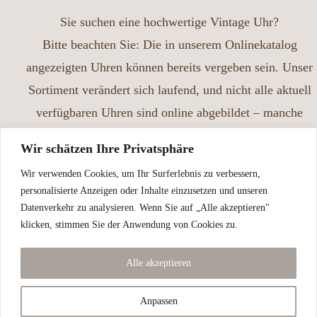
Sie suchen eine hochwertige Vintage Uhr?
Bitte beachten Sie: Die in unserem Onlinekatalog
angezeigten Uhren können bereits vergeben sein. Unser
Sortiment verändert sich laufend, und nicht alle aktuell
verfügbaren Uhren sind online abgebildet – manche
Stücke finden schneller einen neuen Besitzer, als wir sie
Wir schätzen Ihre Privatsphäre
einstellen können. Besuchen Sie uns gerne vor Ort und
Wir verwenden Cookies, um Ihr Surferlebnis zu verbessern,
nehmen Sie sich Zeit, unsere Auswahl in Ruhe zu
personalisierte Anzeigen oder Inhalte einzusetzen und unseren
entdecken.
Datenverkehr zu analysieren. Wenn Sie auf „Alle akzeptieren"
Vintage Uhren in perfektem Zustand,
klicken, stimmen Sie der Anwendung von Cookies zu.
gewartet und geprüft!
Alle akzeptieren
Kontaktieren Sie uns
Anpassen