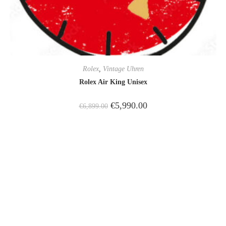
Rolex
,
Vintage Uhren
Rolex Air King Unisex
€
5,990.00
€
6,899.00