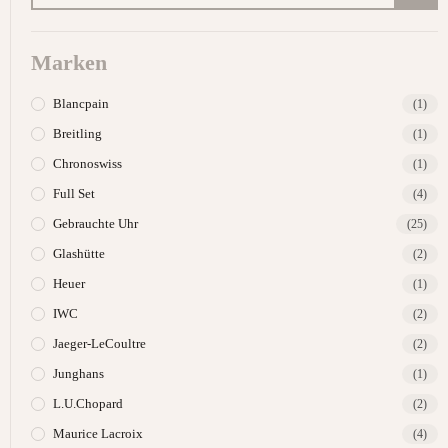
Marken
Blancpain
(1)
Breitling
(1)
Chronoswiss
(1)
Full Set
(4)
Gebrauchte Uhr
(25)
Glashütte
(2)
Heuer
(1)
IWC
(2)
Jaeger-LeCoultre
(2)
Junghans
(1)
L.U.Chopard
(2)
Maurice Lacroix
(4)