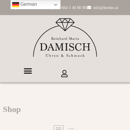
German
+43 662 84 11 99
+43 664 5 40 80 80
info@kremo.at
Shop