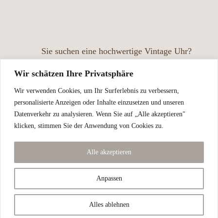
Sie suchen eine hochwertige Vintage Uhr?
Bitte beachten Sie: Die in unserem Onlinekatalog
Wir schätzen Ihre Privatsphäre
angezeigten Uhren können bereits vergeben sein. Unser
Wir verwenden Cookies, um Ihr Surferlebnis zu verbessern,
Sortiment verändert sich laufend, und nicht alle aktuell
personalisierte Anzeigen oder Inhalte einzusetzen und unseren
verfügbaren Uhren sind online abgebildet – manche
Datenverkehr zu analysieren. Wenn Sie auf „Alle akzeptieren"
klicken, stimmen Sie der Anwendung von Cookies zu.
Stücke finden schneller einen neuen Besitzer, als wir sie
einstellen können. Besuchen Sie uns gerne vor Ort und
Alle akzeptieren
nehmen Sie sich Zeit, unsere Auswahl in Ruhe zu
entdecken.
Anpassen
Vintage Uhren in perfektem Zustand,
Alles ablehnen
gewartet und geprüft!