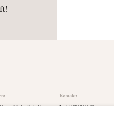
ft!
en:
Kontakt:
lossen (Werkstattbetrieb)
+43 662 84 11 99
3:00, 15:00 - 18:00 und nach
+43 664 5 40 80 80