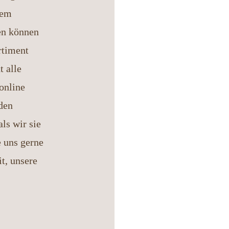
rem
en können
rtiment
t alle
online
den
als wir sie
e uns gerne
t, unsere
,