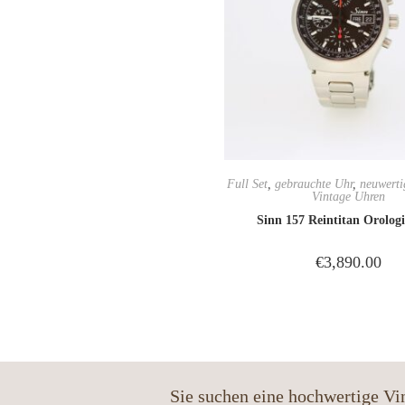
Full Set
,
gebrauchte Uhr
,
neuwerti
Vintage Uhren
Sinn 157 Reintitan Orolog
€
3,890.00
Sie suchen eine hochwertige Vi