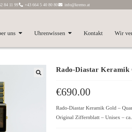
2 84 11 99
+43 664 5 40 80 80
info@kremo.at
er uns
Uhrenwissen
Kontakt
Wir ve
Rado-Diastar Keramik 
€
690.00
Rado-Diastar Keramik Gold – Quar
Original Ziffernblatt – Unisex – ca