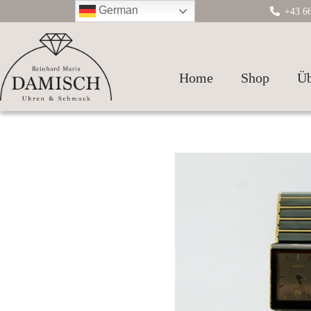
German
+43 66
Home
Shop
Üb