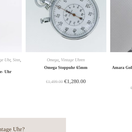
ge Uhr
,
Sinn
,
Omega
,
Vintage Uhren
Omega Stoppuhr 65mm
Amara Gold
ie- Uhr
€
1,280.00
€
1,499.00
ntage Uhr?