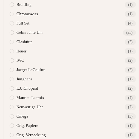
Breitling
(1)
Chronoswiss
(1)
Full Set
(4)
Gebrauchte Uhr
(25)
Glashütte
(2)
Heuer
(1)
IWC
(2)
Jaeger-LeCoultre
(2)
Junghans
(1)
L.U.Chopard
(2)
Maurice Lacroix
(4)
Neuwertige Uhr
(7)
Omega
(3)
Orig. Papiere
(1)
Orig. Verpackung
(1)