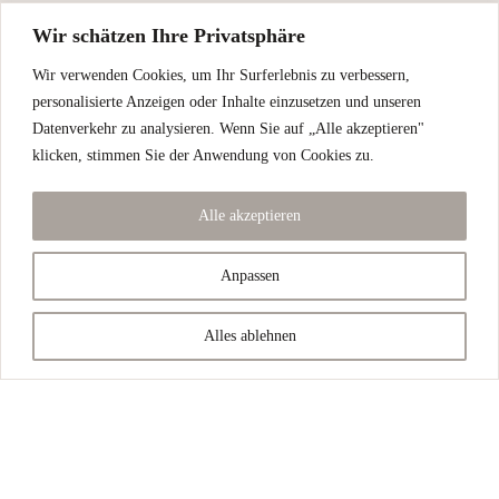
Wir schätzen Ihre Privatsphäre
Wir verwenden Cookies, um Ihr Surferlebnis zu verbessern,
personalisierte Anzeigen oder Inhalte einzusetzen und unseren
Datenverkehr zu analysieren. Wenn Sie auf „Alle akzeptieren"
klicken, stimmen Sie der Anwendung von Cookies zu.
Sie suchen eine hochwertige Vintage Uhr?
Bitte beachten Sie: Die in unserem Onlinekatalog
Alle akzeptieren
angezeigten Uhren können bereits vergeben sein. Unser
Anpassen
Sortiment verändert sich laufend, und nicht alle aktuell
verfügbaren Uhren sind online abgebildet – manche
Alles ablehnen
Stücke finden schneller einen neuen Besitzer, als wir sie
einstellen können. Besuchen Sie uns gerne vor Ort und
nehmen Sie sich Zeit, unsere Auswahl in Ruhe zu
entdecken.