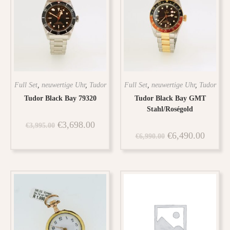
Full Set
,
neuwertige Uhr
,
Tudor
Full Set
,
neuwertige Uhr
,
Tudor
Tudor Black Bay 79320
Tudor Black Bay GMT
Stahl/Roségold
€
3,698.00
€
3,995.00
€
6,490.00
€
6,990.00