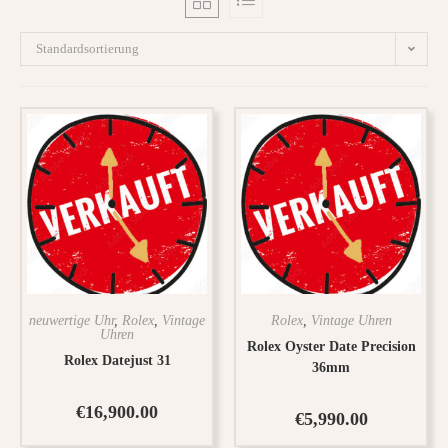
Standardsortierung
neuwertige Uhr
,
Rolex
,
Vintage
Rolex
,
Vintage Uhren
Uhren
Rolex Oyster Date Precision
Rolex Datejust 31
36mm
€
16,900.00
€
5,990.00