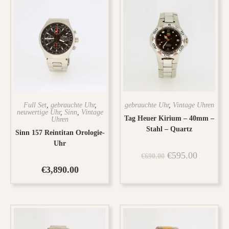
Full Set
,
gebrauchte Uhr
,
gebrauchte Uhr
,
Vintage Uhren
neuwertige Uhr
,
Sinn
,
Vintage
Tag Heuer Kirium – 40mm –
Uhren
Stahl – Quartz
Sinn 157 Reintitan Orologie-
Uhr
€
595.00
€
690.00
€
3,890.00