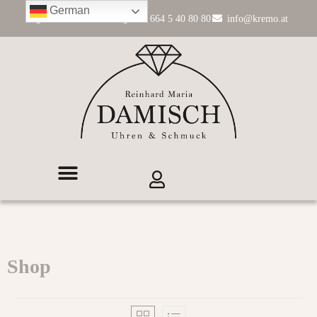
German
+43 662 84 11 99
+43 664 5 40 80 80
info@kremo.at
Shop